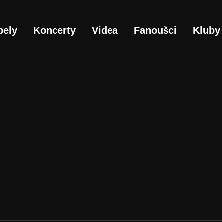
pely
Koncerty
Videa
Fanoušci
Kluby