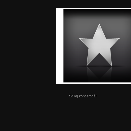
Sdílej koncert dál: