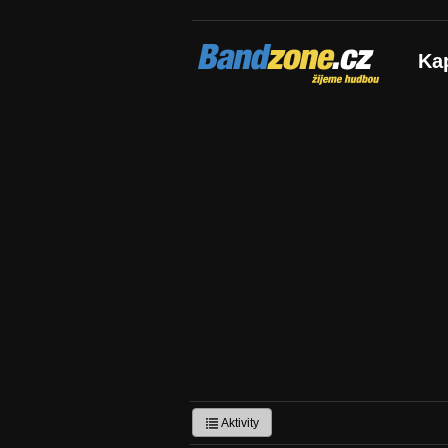
Bandzone.cz
Ka
žijeme hudbou
Aktivity