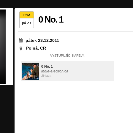
PRO
0 No. 1
pá 23
pátek 23.12.2011
Polná, ČR
VYSTUPUJÍCÍ KAPELY:
0 No. 1
indie-electronica
Jihlava