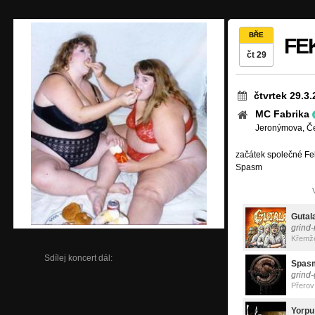
BŘE
FE
čt 29
čtvrtek 29.3
MC Fabrika
Jeronýmova, Č
začátek společné Fe
Spasm
Gutal
grind-
Křemž
Sdílej koncert dál:
Spas
grind-
Přerov
Yorpu