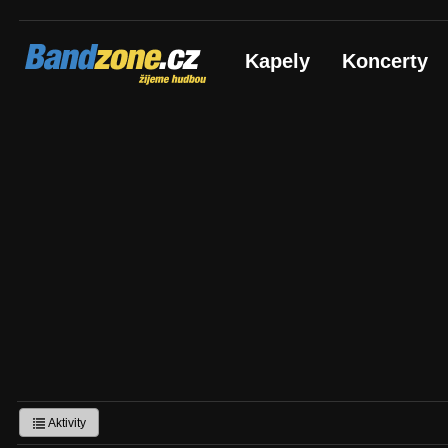
Bandzone.cz
Kapely
Koncerty
žijeme hudbou
Aktivity