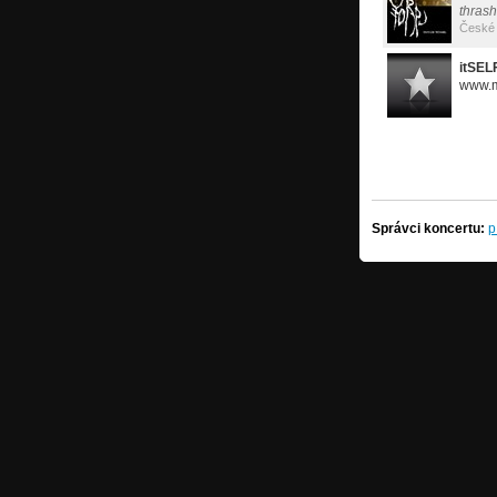
thrash
České 
itSEL
www.m
Správci koncertu:
p