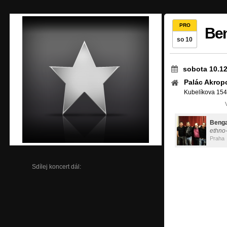
PRO
Ben
so 10
sobota 10.12
Palác Akropo
Kubelíkova 154
Beng
ethno
Praha
Sdílej koncert dál: