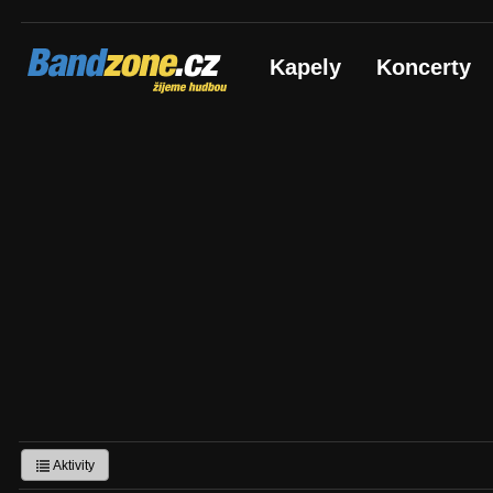
Bandzone.cz
Kapely
Koncerty
žijeme hudbou
Aktivity