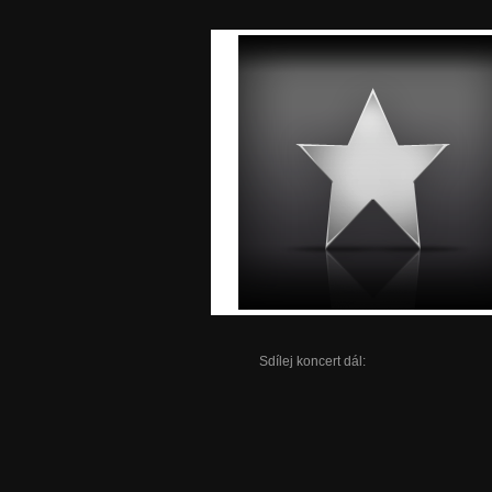
Sdílej koncert dál: