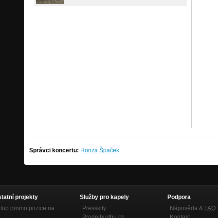
Správci koncertu:
Honza Špaček
statní projekty
Služby pro kapely
Podpora
top promo pozice na
Presskity
Nápověda &
FAQ
Prodejhudbu.cz
Kontakt