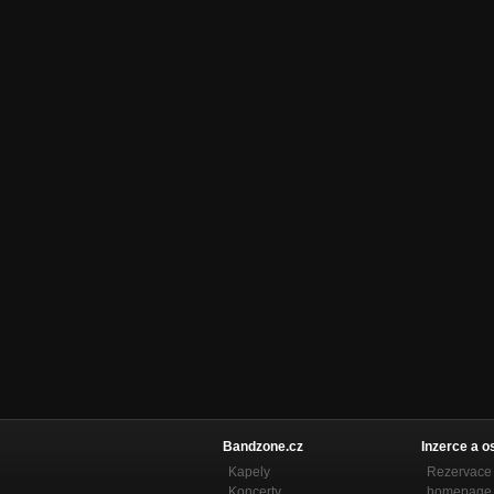
Bandzone.cz
Inzerce a o
Kapely
Rezervace 
Koncerty
homepage