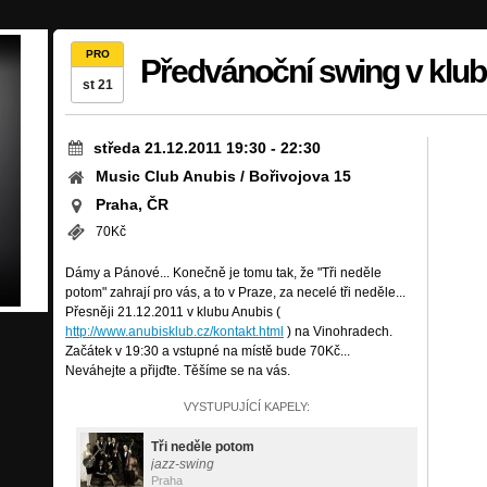
PRO
Předvánoční swing v klu
st 21
středa 21.12.2011 19:30
-
22:30
Music Club Anubis / Bořivojova 15
Praha, ČR
70Kč
Dámy a Pánové... Konečně je tomu tak, že "Tři neděle
potom" zahrají pro vás, a to v Praze, za necelé tři neděle...
Přesněji 21.12.2011 v klubu Anubis (
http://www.anubisklub.cz/kontakt.html
) na Vinohradech.
Začátek v 19:30 a vstupné na místě bude 70Kč...
Neváhejte a přijďte. Těšíme se na vás.
VYSTUPUJÍCÍ KAPELY:
Tři neděle potom
jazz-swing
Praha