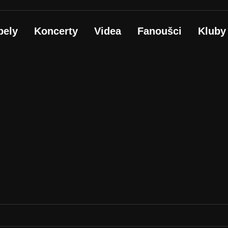
pely
Koncerty
Videa
Fanoušci
Kluby