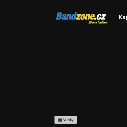
Bandzone.cz
Ka
žijeme hudbou
Aktivity