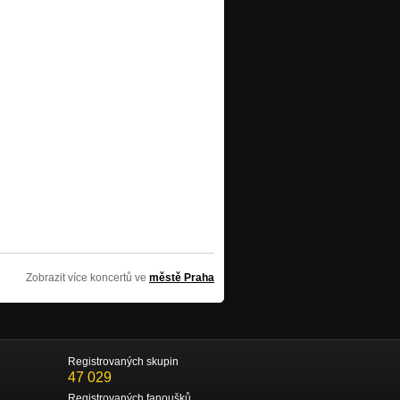
Zobrazit více koncertů ve
městě Praha
Registrovaných skupin
47 029
Registrovaných fanoušků