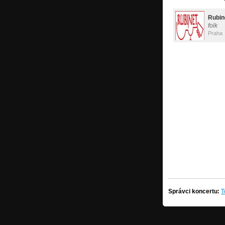
Rubin
folk
Praha
Správci koncertu:
T