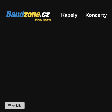
Bandzone.cz
Kapely
Koncerty
žijeme hudbou
Aktivity