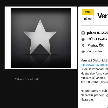
PRO
Ver
pá 09
pátek 9.12.2
CČSH Praha 
Praha, ČR
dobrovolné
Vernisáž Diakonické
http://www.nazaret.cz
Bude se konat od 19
Husův sbor Vršovice
Moskevská 34/967
Sdílej koncert dál:
101 00 Praha 10 Vrš
Na programu recitál 
Nazaretu, prodejní v
Nazaretu.