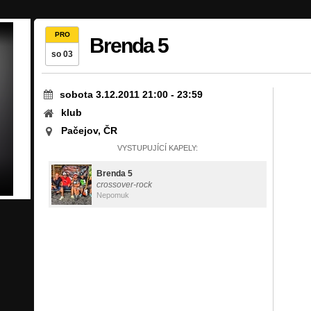
PRO
Brenda 5
so 03
sobota 3.12.2011 21:00
-
23:59
klub
Pačejov, ČR
VYSTUPUJÍCÍ KAPELY:
Brenda 5
crossover-rock
Nepomuk