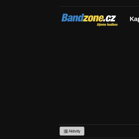
Bandzone.cz
Ka
žijeme hudbou
Aktivity