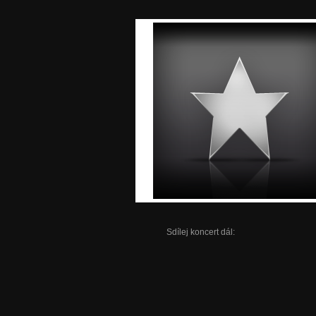
Sdílej koncert dál: