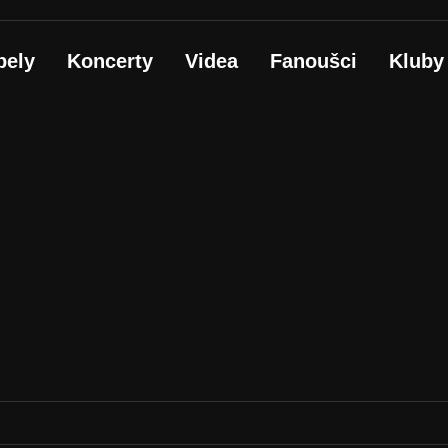
pely
Koncerty
Videa
Fanoušci
Kluby