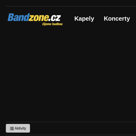
Bandzone.cz
Kapely
Koncerty
žijeme hudbou
Aktivity