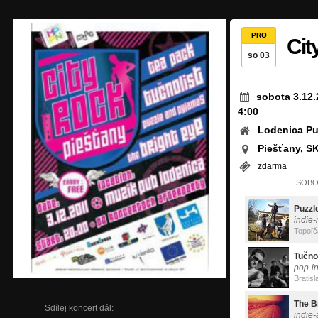
PRO
Cit
so 03
sobota 3.12.
4:00
Lodenica P
Piešťany, S
zdarma
SOBOT
Puzz
indie-r
Topoľč
Tučnol
pop-i
Bratisl
The B
Sdílej koncert dál:
indie-