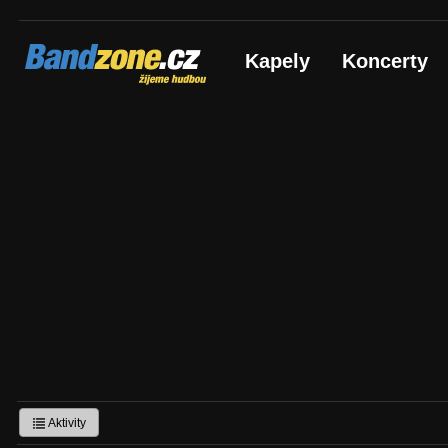
Bandzone.cz
Kapely
Koncerty
žijeme hudbou
Aktivity