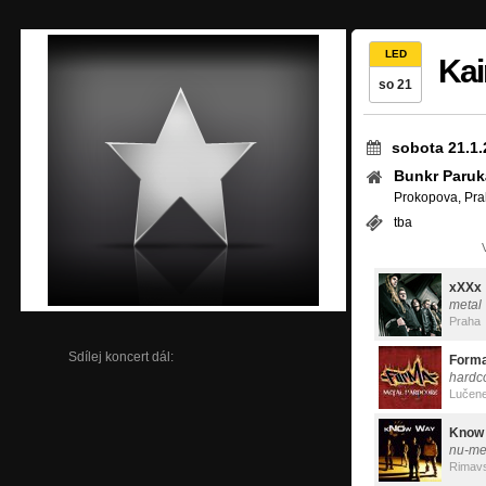
LED
Kai
so 21
sobota 21.1.
Bunkr Paruk
Prokopova, Pra
tba
xXXx
metal
Praha
Sdílej koncert dál:
Form
hardc
Lučen
Know
nu-met
Rimav