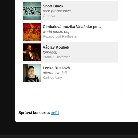
Short Black
rock-progressive
Ostrava
Cimbálová muzika Valašské peklo
world music-pop
Rožnov pod Radhoštěm
Václav Koubek
folk-rock
Praha / Chotěmice
Lenka Dusilová
alternative-folk
Karlovy Vary
Správci koncertu:
m41t