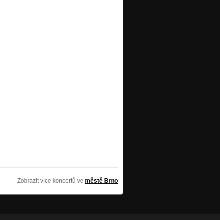
Zobrazit více koncertů ve
městě Brno