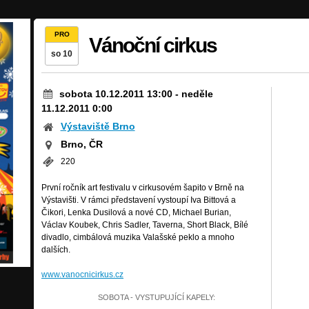
PRO
Vánoční cirkus
so 10
sobota 10.12.2011 13:00
-
neděle
11.12.2011 0:00
Výstaviště Brno
Brno, ČR
220
První ročník art festivalu v cirkusovém šapito v Brně na
Výstavišti. V rámci představení vystoupí Iva Bittová a
Čikori, Lenka Dusilová a nové CD, Michael Burian,
Václav Koubek, Chris Sadler, Taverna, Short Black, Bílé
divadlo, cimbálová muzika Valašské peklo a mnoho
dalších.
www.vanocnicirkus.cz
SOBOTA - VYSTUPUJÍCÍ KAPELY: