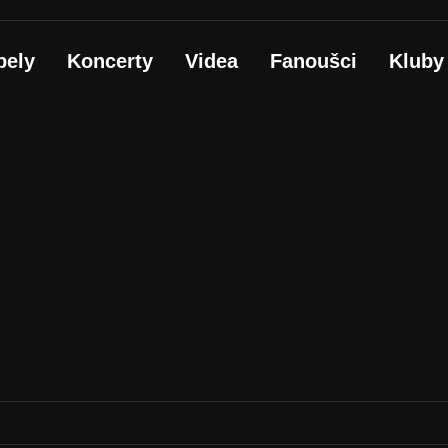
pely
Koncerty
Videa
Fanoušci
Kluby