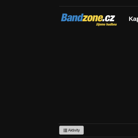
Bandzone.cz
Ka
žijeme hudbou
Aktivity