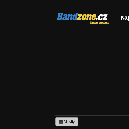
Bandzone.cz
Ka
žijeme hudbou
Aktivity