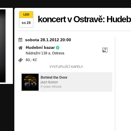
LED
koncert v Ostravě: Hudeb
so 28
sobota 28.1.2012 20:00
Hudební bazar
Nádražní 138 a, Ostrava
60,- Kč
VYSTUPUJÍCÍ KAPELY:
Behind the Door
jazz-fusion
Frýdek-Místek