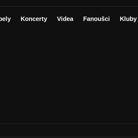
pely
Koncerty
Videa
Fanoušci
Kluby