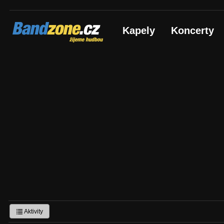
Bandzone.cz
Kapely
Koncerty
žijeme hudbou
Aktivity