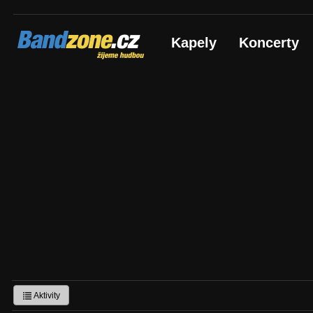
Bandzone.cz
Kapely
Koncerty
žijeme hudbou
Aktivity