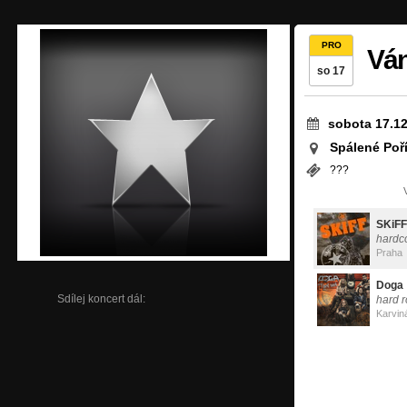
PRO
Ván
so 17
sobota 17.12
Spálené Poří
???
SKiFF
hardc
Praha
Doga
Sdílej koncert dál:
hard r
Karvin