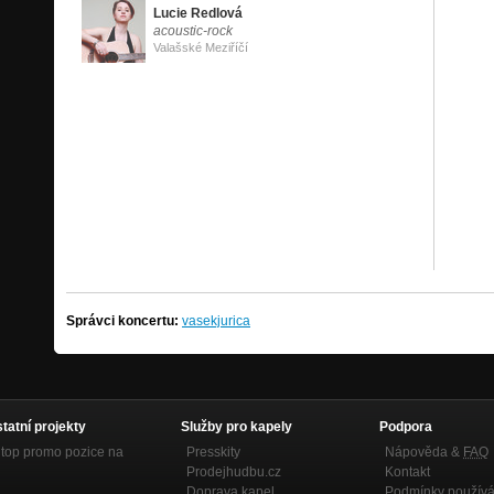
Lucie Redlová
acoustic-rock
Valašské Meziříčí
Správci koncertu:
vasekjurica
statní projekty
Služby pro kapely
Podpora
top promo pozice na
Presskity
Nápověda &
FAQ
Prodejhudbu.cz
Kontakt
Doprava kapel
Podmínky používá