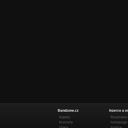
Bandzone.cz
Inzerce a o
Kapely
Rezervace 
Koncerty
homepage
Videa
Inzerce