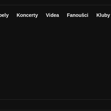
pely
Koncerty
Videa
Fanoušci
Kluby