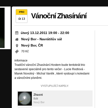
PRO
Vánoční Zhasínání
út 13
úterý 13.12.2011 19:00
-
22:00
Nový Bor - Navrátilův sál
Nový Bor, ČR
70 Kč
informace
Tradiční vánoční Zhasínání.Hostem bude tentokrát trio
sestavené speciálně pro tento večer - Lucie Redlová -
Marek Novotný - Michal Vaněk , které vystoupí s koledami
a vánočními písněmi.
VYSTUPUJÍCÍ KAPELY:
Zhasni
folk
Nový Bor