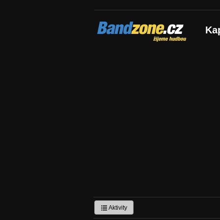
Bandzone.cz
Ka
žijeme hudbou
Aktivity