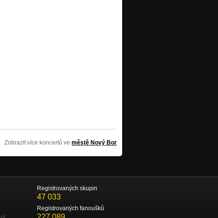
Zobrazit více koncertů ve
městě Nový Bor
Registrovaných skupin
47 033
Registrovaných fanoušků
227 089
ní