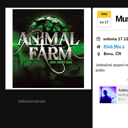
PRO
Mus
so 17
sobota 17.12
Klub Mju:z
Brno, ČR
Jedinečné spojení m
podiu.
Anima
rock-
Brno
Sdílej koncert dál: