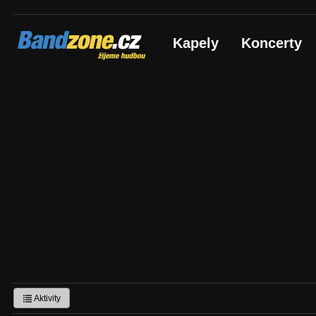
Bandzone.cz
Kapely
Koncerty
žijeme hudbou
Aktivity