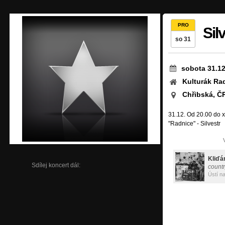
PRO
Sil
so 31
sobota 31.12
Kulturák Ra
Chřibská, Č
31.12. Od 20.00 do x
"Radnice" - Silvestr
Kliďá
Sdílej koncert dál:
countr
Ústí n