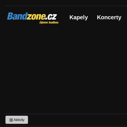
Bandzone.cz
Kapely
Koncerty
žijeme hudbou
Aktivity