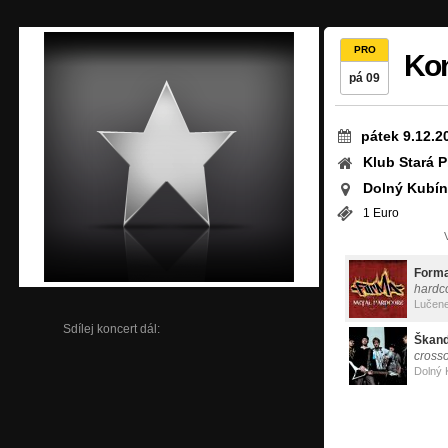
PRO
Kon
pá 09
pátek 9.12.2
Klub Stará P
Dolný Kubín
1 Euro
Form
hardc
Lučen
Sdílej koncert dál:
Škand
cross
Dolný 