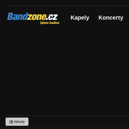
Bandzone.cz
Kapely
Koncerty
žijeme hudbou
Aktivity