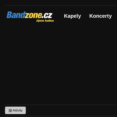
Bandzone.cz
Kapely
Koncerty
žijeme hudbou
Aktivity