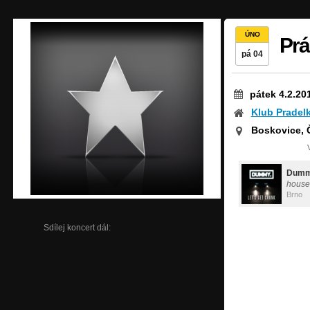
ÚNO
Prá
pá 04
pátek 4.2.20
Klub Pradel
Boskovice, 
Dum
house
Brno
Sdílej koncert dál: