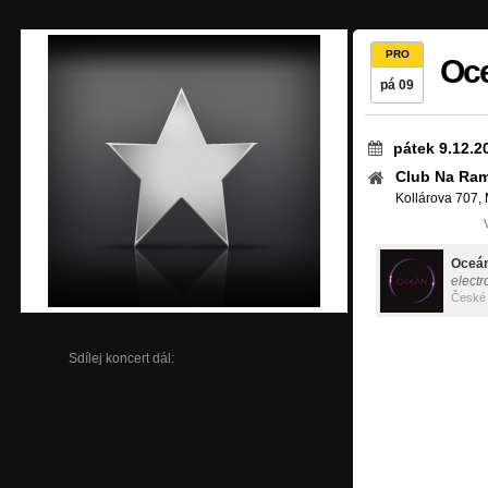
PRO
Oc
pá 09
pátek 9.12.2
Club Na Ra
Kollárova 707,
Oceá
electr
České 
Sdílej koncert dál: