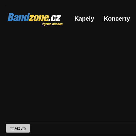
Bandzone.cz
Kapely
Koncerty
žijeme hudbou
Aktivity