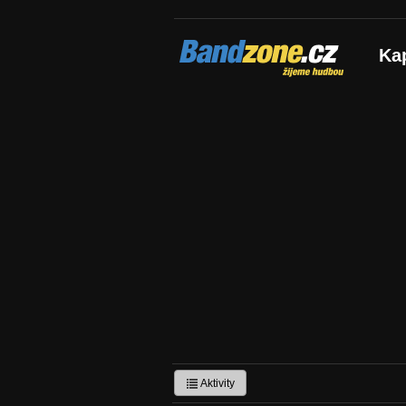
Bandzone.cz
Ka
žijeme hudbou
Aktivity