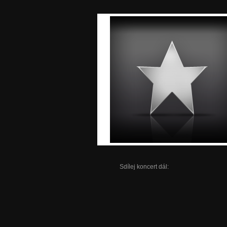
Sdílej koncert dál: