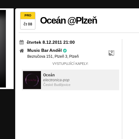
PRO
Oceán @Plzeň
čt 08
čtvrtek 8.12.2011 21:00
Music Bar Anděl
Bezručova 151, Plzeň 3, Plzeň
VYSTUPUJÍCÍ KAPELY:
Oceán
electronica-pop
České Budějovice