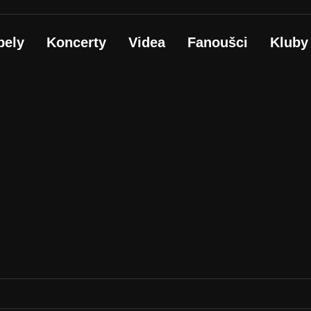
pely
Koncerty
Videa
Fanoušci
Kluby