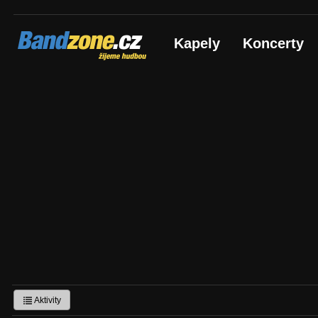
Bandzone.cz
Kapely
Koncerty
žijeme hudbou
Aktivity