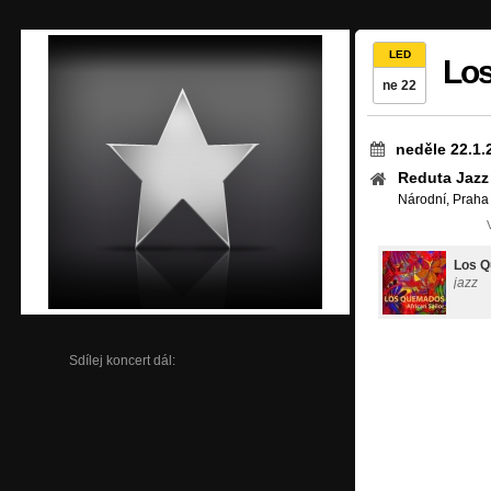
LED
Los
ne 22
neděle 22.1.
Reduta Jazz
Národní, Praha
Los 
jazz
Sdílej koncert dál: