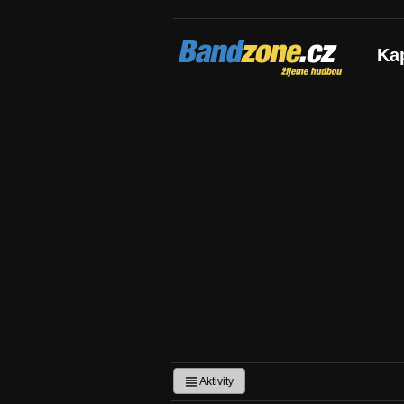
Bandzone.cz
Ka
žijeme hudbou
Aktivity