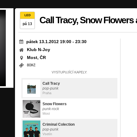
LED
Call Tracy, Snow Flowers
pá 13
pátek 13.1.2012 19:00
-
23:30
Klub N-Joy
Most, ČR
80Kč
VYSTUPUJÍCÍ KAPELY:
Call Tracy
pop-punk
Praha
Snow Flowers
punk-rock
Most
Criminal Colection
pop-punk
Vsetín