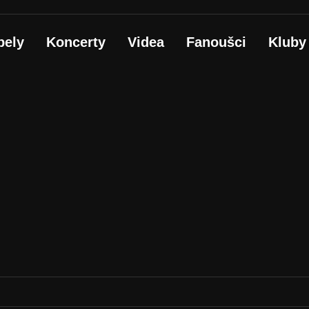
pely
Koncerty
Videa
Fanoušci
Kluby