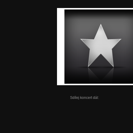
Sdílej koncert dál: