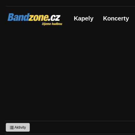
Bandzone.cz
Kapely
Koncerty
žijeme hudbou
Aktivity