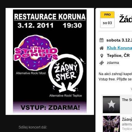
PRO
Žád
so 03
sobota 3.12.
Klub Korun
Teplice, ČR
zdarma
Na akci zahrají kap
Vstup free. Přijďte se
The S
Žádn
altern
Sdílej koncert dál:
Teplice