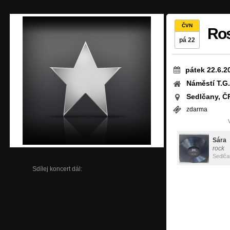
ČVN
Ros
pá 22
pátek 22.6.2
Náměstí T.G
Sedlčany, Č
zdarma
Sára
rock
Sedlča
Sdílej koncert dál: