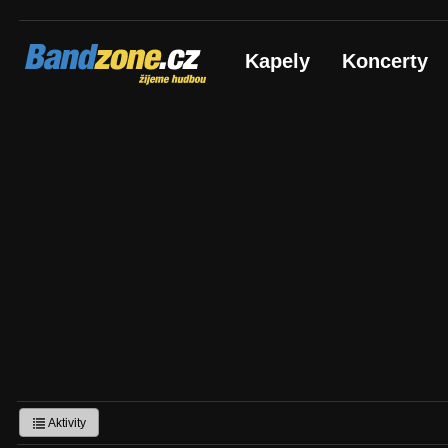
Bandzone.cz
Kapely
Koncerty
žijeme hudbou
Aktivity