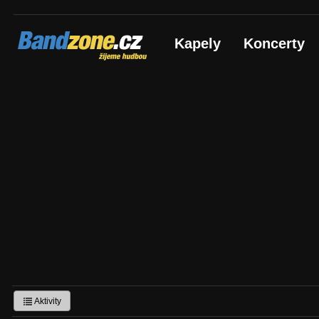
Bandzone.cz
Kapely
Koncerty
žijeme hudbou
Aktivity