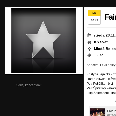
LIS
Fai
st 23
středa 23.11
KS Svět
Mladá Boles
180Kč
Koncert FPG s hosty:
Kristýna Tejnická - z
Rosťa Sliwka - kláve
Petr Petržilka - bicí
Sdílej koncert dál:
Petr Špitálský - elekt
Filip Šelemberk - irsk
Fair 
blueg