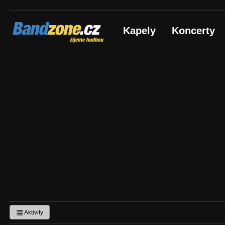
Bandzone.cz
Kapely
Koncerty
žijeme hudbou
Aktivity