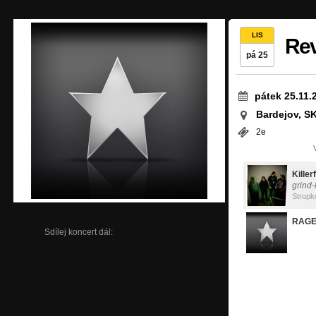
LIS
Rev
pá 25
pátek 25.11.
Bardejov, S
2e
Killer
grind
Stropk
RAGE
Sdílej koncert dál: