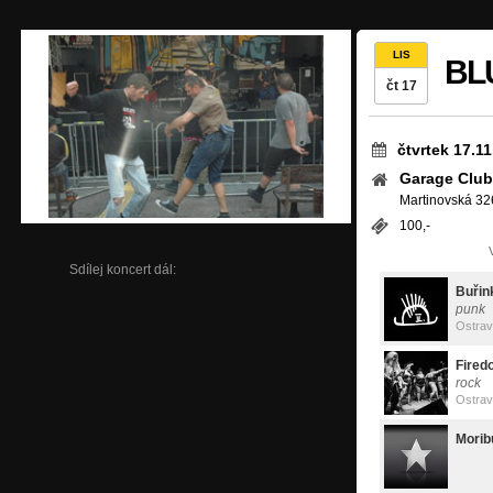
LIS
BL
čt 17
čtvrtek 17.1
Garage Club
Martinovská 326
100,-
Sdílej koncert dál:
Buřink
punk
Ostra
Fired
rock
Ostra
Morib