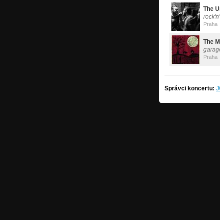
The U
rock'n
Praha
The M
garag
Praha
Správci koncertu: