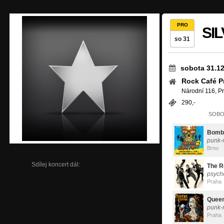
PRO
SI
so 31
sobota 31.12
Rock Café P
Národní 116, P
290,-
SOBOT
Bomb
punk-r
Brno
Sdílej koncert dál:
The R
psych
Praha
Queen
punk-r
Praha