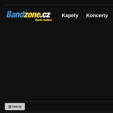
Bandzone.cz
Kapely
Koncerty
žijeme hudbou
Aktivity