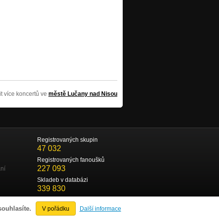
t více koncertů ve
městě Lučany nad Nisou
Registrovaných skupin
47 032
Registrovaných fanoušků
227 093
ní
Skladeb v databázi
339 830
souhlasíte.
V pořádku
Další informace