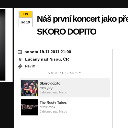
LIS
Náš první koncert jako p
so 19
SKORO DOPITO
sobota 19.11.2011 21:00
Lučany nad Nisou, ČR
Nevím
VYSTUPUJÍCÍ KAPELY:
Skoro dopito
rock-pop
Jablonec nad Nisou
The Rusty Tubes
punk-rock
Jablonec nad Nisou