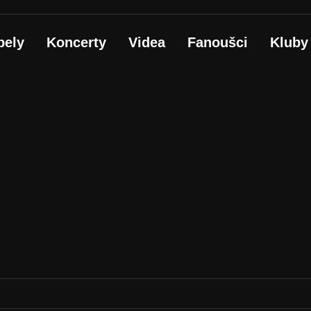
pely
Koncerty
Videa
Fanoušci
Kluby