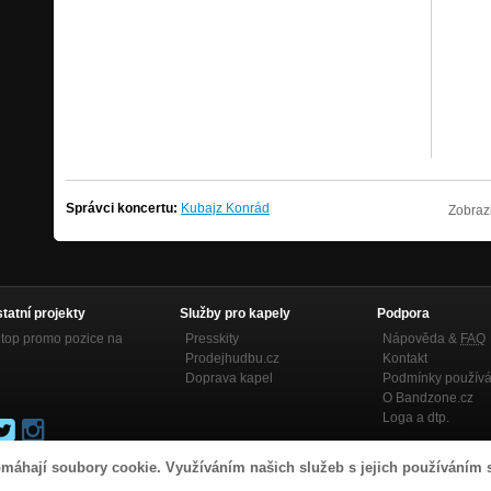
Správci koncertu:
Kubajz Konrád
Zobrazi
statní projekty
Služby pro kapely
Podpora
top promo pozice na
Presskity
Nápověda &
FAQ
Prodejhudbu.cz
Kontakt
Doprava kapel
Podmínky používá
O Bandzone.cz
Loga a dtp.
máhají soubory cookie. Využíváním našich služeb s jejich používáním 