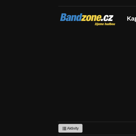
Bandzone.cz
Ka
žijeme hudbou
Aktivity