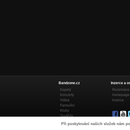
Bandzone.cz
Inzerce a o
Kapely
Rezervace 
Koncerty
homepage
Videa
Inzerce
Fanoušci
Kluby
Soutěže
Bandzone.cz blog
Při poskytování našich služeb nám po