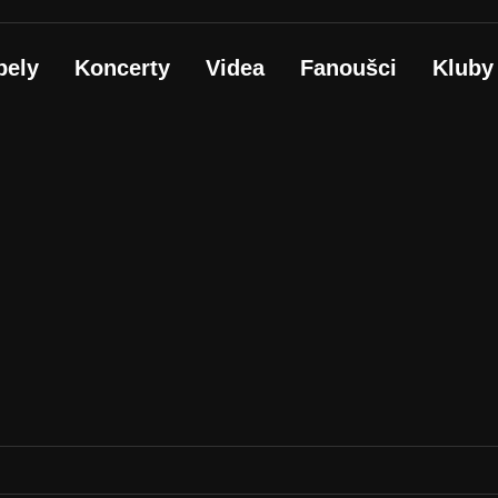
pely
Koncerty
Videa
Fanoušci
Kluby