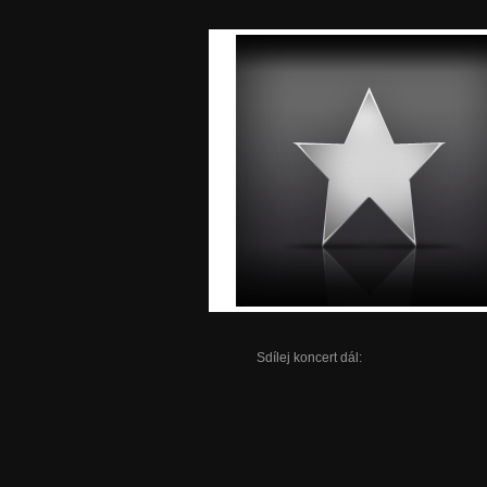
Sdílej koncert dál: