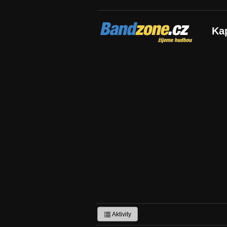
Bandzone.cz
Ka
žijeme hudbou
Aktivity