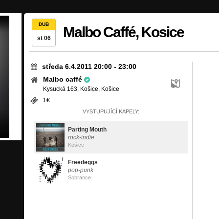
DUB
Malbo Caffé, Kosice
st 06
středa 6.4.2011 20:00
-
23:00
Malbo caffé
Kysucká 163, Košice, Košice
1€
VYSTUPUJÍCÍ KAPELY:
Parting Mouth
rock-indie
Košice
Freedeggs
pop-punk
Sobrance