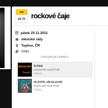
LIS
rockové čaje
pá 25
pátek 25.11.2011
městské sály
Teplice, ČR
100kč
VYSTUPUJÍCÍ KAPELY:
Schlak
crossover-rock'n'roll
Teplice
HLAHOL oficial profil
hard rock-rock'n'roll
Teplice