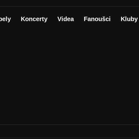
pely
Koncerty
Videa
Fanoušci
Kluby