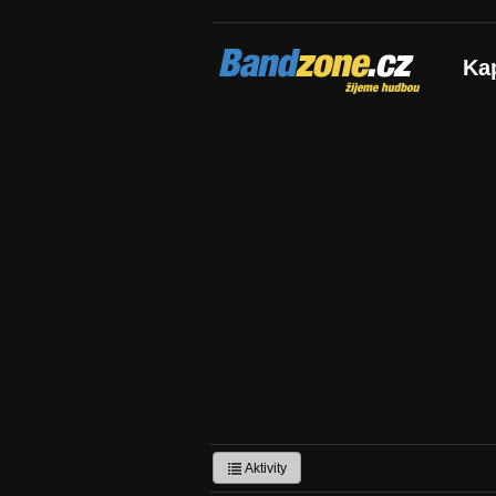
Bandzone.cz
Ka
žijeme hudbou
Aktivity