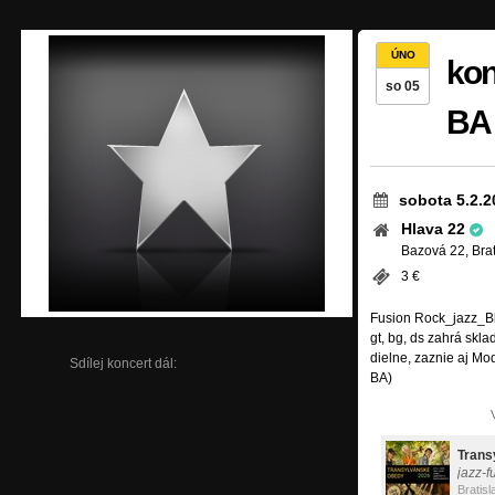
ÚNO
kon
so 05
BA
sobota 5.2.2
Hlava 22
Bazová 22, Brat
3 €
Fusion Rock_jazz_Blu
gt, bg, ds zahrá skla
dielne, zaznie aj Mo
Sdílej koncert dál:
BA)
Trans
jazz-f
Bratisl