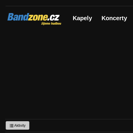
Bandzone.cz
Kapely
Koncerty
žijeme hudbou
Aktivity