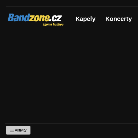
Bandzone.cz
Kapely
Koncerty
žijeme hudbou
Aktivity