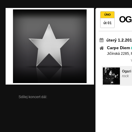
ÚNO
OGA
út 01
úterý 1.2.20
Carpe Diem
Jičínská 2285, 
Ogari
rock
Sdílej koncert dál: