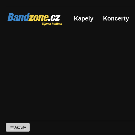
Bandzone.cz
Kapely
Koncerty
žijeme hudbou
Aktivity