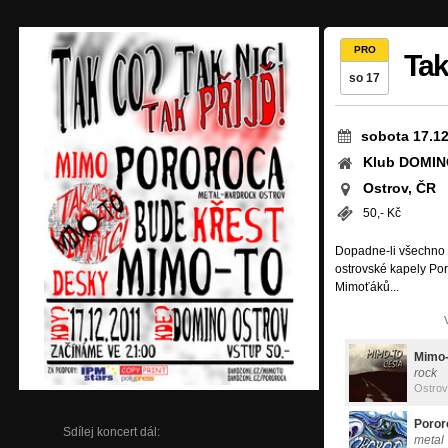
PRO
Tak
so 17
sobota 17.12
Klub DOMI
Ostrov, ČR
50,- Kč
Dopadne-li všechno 
ostrovské kapely Por
Mimoťáků...
Mimo
rock
Ostrov
Poror
Sdílej koncert dál:
metal