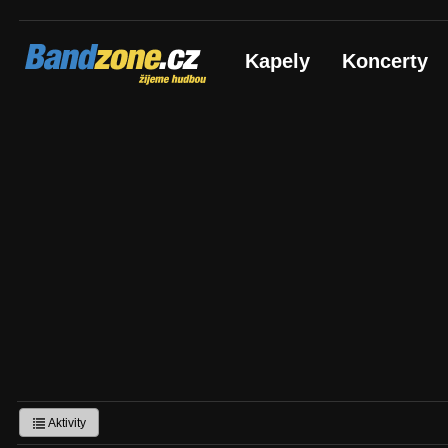
Bandzone.cz
Kapely
Koncerty
žijeme hudbou
Aktivity