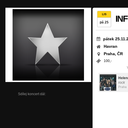
LIS
IN
pá 25
pátek 25.11.
Havran
Praha, ČR
100,-
Helen
rock
Praha
Sdílej koncert dál: