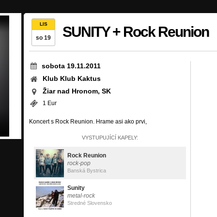
LIS
SUNITY + Rock Reunion
so 19
sobota 19.11.2011
Klub Klub Kaktus
Žiar nad Hronom, SK
1 Eur
Koncert s Rock Reunion. Hrame asi ako prvi,
VYSTUPUJÍCÍ KAPELY:
Rock Reunion
rock-pop
Banská Bystrica
Sunity
metal-rock
Stredné Slovensko