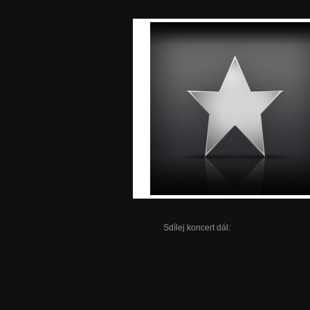
Sdílej koncert dál: