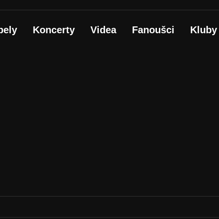
pely
Koncerty
Videa
Fanoušci
Kluby