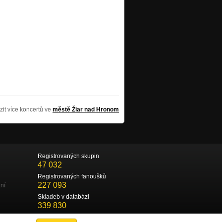
zit více koncertů ve
městě Žiar nad Hronom
Registrovaných skupin
47 032
Registrovaných fanoušků
227 093
ní
Skladeb v databázi
339 830