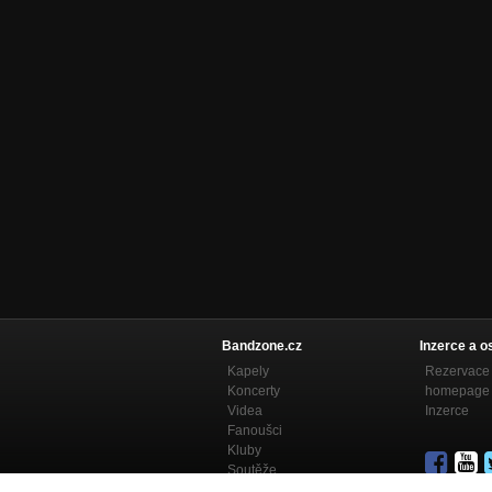
Bandzone.cz
Inzerce a o
Kapely
Rezervace 
Koncerty
homepage
Videa
Inzerce
Fanoušci
Kluby
Soutěže
Bandzone.cz blog