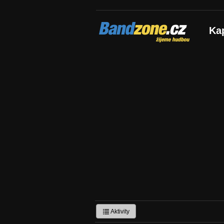
Bandzone.cz
Ka
žijeme hudbou
Aktivity