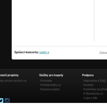
Správci koncertu:
pablo g
Zobra
statní projekty
Služby pro kapely
Podpora
top promo pozice na
Presskity
Nápověda &
FAQ
Prodejhudbu.cz
Kontakt
Doprava kapel
Podmínky používá
O Bandzone.cz
Loga a dtp.