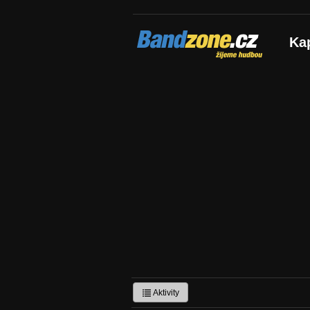
Bandzone.cz
Ka
žijeme hudbou
Aktivity