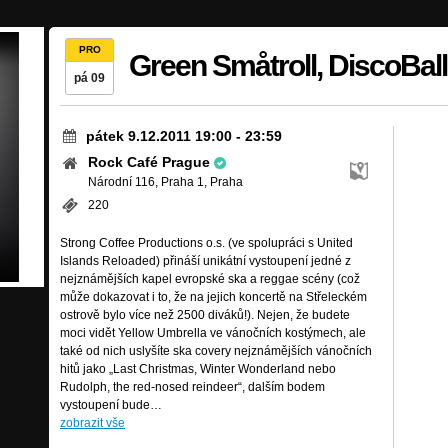
PRO
Green Småtroll, DiscoBall
pá 09
pátek 9.12.2011 19:00
-
23:59
Rock Café Prague
Národní 116, Praha 1, Praha
220
Strong Coffee Productions o.s. (ve spolupráci s United
Islands Reloaded) přináší unikátní vystoupení jedné z
nejznámějších kapel evropské ska a reggae scény (což
může dokazovat i to, že na jejich koncertě na Střeleckém
ostrově bylo více než 2500 diváků!). Nejen, že budete
moci vidět Yellow Umbrella ve vánočních kostýmech, ale
také od nich uslyšíte ska covery nejznámějších vánočních
hitů jako „Last Christmas, Winter Wonderland nebo
Rudolph, the red-nosed reindeer“, dalším bodem
vystoupení bude…
zobrazit vše