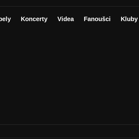
pely
Koncerty
Videa
Fanoušci
Kluby