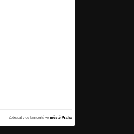
Zobrazit více koncertů ve
městě Praha