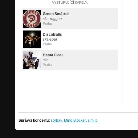
VYSTUPUJÍCÍ KAPELY:
Green Småtroll
ska-reggae
Praha
DiscoBalls
ska-soul
Praha
Basta Fidel
ska
Praha
,
,
Správci koncertu:
sorbak
Mind Blocker
simi.b