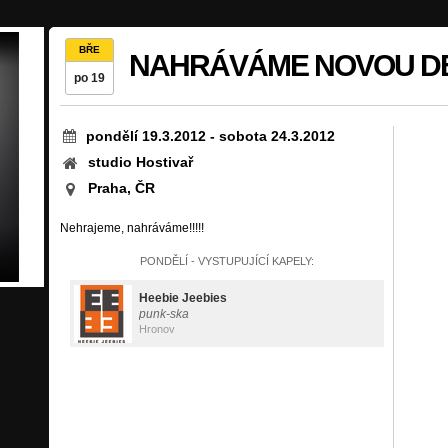
BŘE
NAHRÁVÁME NOVOU D
po 19
pondělí 19.3.2012
-
sobota 24.3.2012
studio Hostivař
Praha, ČR
Nehrajeme, nahráváme!!!!!
PONDĚLÍ - VYSTUPUJÍCÍ KAPELY:
Heebie Jeebies
punk-ska
Hronov