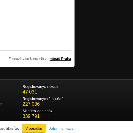
Zobrazit více koncertů ve
městě Praha
Registrovaných skupin
47 031
Registrovaných fanoušků
227 086
ní
Skladeb v databázi
339 791
souhlasíte.
V pořádku
Další informace