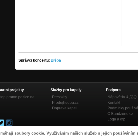
Správci koncertu:
Bréba
statní projekty
Služby pro kapely
Podpora
top promo pozice na
Presskity
Nápověda &
FAQ
Prodejhudbu.cz
Kontakt
Doprava kapel
Podmínky používá
O Bandzone.cz
Loga a dtp.
máhají soubory cookie. Využíváním našich služeb s jejich používáním 