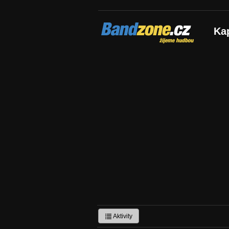
Bandzone.cz
Ka
žijeme hudbou
Aktivity