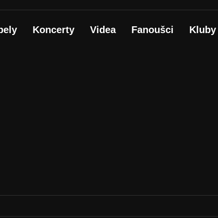
pely
Koncerty
Videa
Fanoušci
Kluby