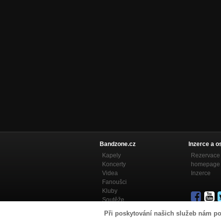
Bandzone.cz
Inzerce a o
Kapely
Rezervace 
Koncerty
homepage
Videa
Inzerce
Fanoušci
Kluby
Soutěže
Bandzone.cz blog
Při poskytování našich služeb nám po