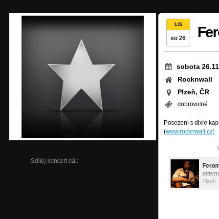
LIS
Fe
so 26
sobota 26.11
Rocknwall
Plzeň, ČR
dobrovolné
Posezení s dixie ka
(
www.rocknwall.cz)
Sdílej koncert dál:
Fero
altern
Plzeň