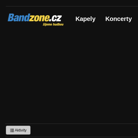
Bandzone.cz
Kapely
Koncerty
žijeme hudbou
Aktivity