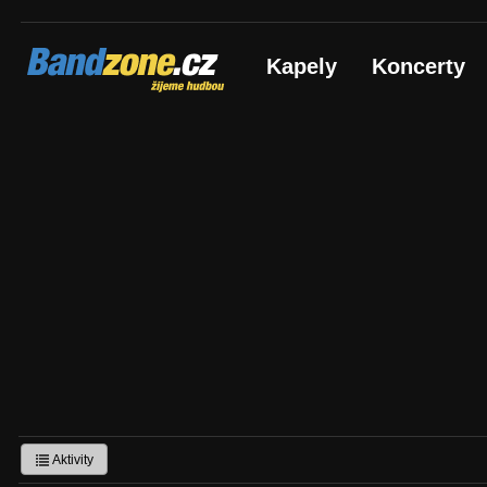
Bandzone.cz
Kapely
Koncerty
žijeme hudbou
Aktivity