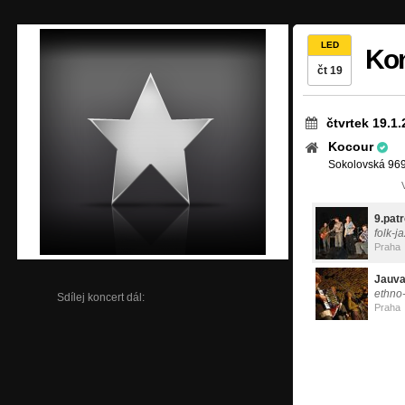
LED
Kon
čt 19
čtvrtek 19.1
Kocour
Sokolovská 969
9.pat
folk-j
Praha
Jauva
ethno-
Sdílej koncert dál:
Praha