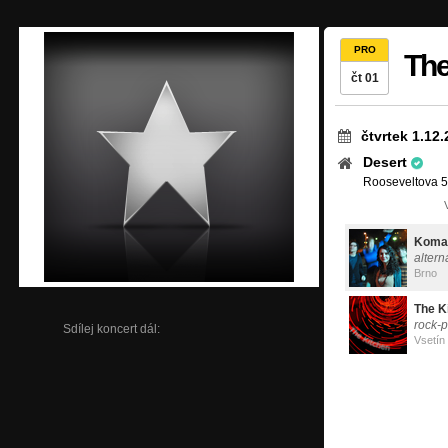
PRO
The
čt 01
čtvrtek 1.12
Desert
Rooseveltova 5
Koma
altern
Brno
The K
rock-
Sdílej koncert dál:
Vsetín