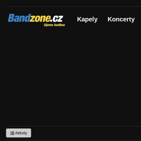
Bandzone.cz
Kapely
Koncerty
žijeme hudbou
Aktivity