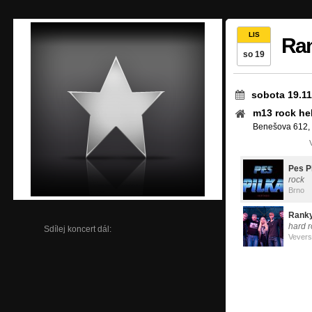
LIS
Ran
so 19
sobota 19.11
m13 rock hel
Benešova 612, 
Pes P
rock
Brno
Rank
hard r
Sdílej koncert dál:
Vevers