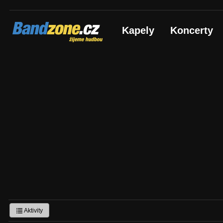
Bandzone.cz
Kapely
Koncerty
žijeme hudbou
Aktivity