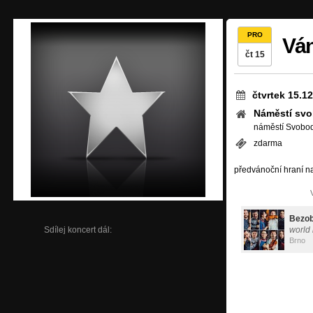
PRO
Ván
čt 15
čtvrtek 15.1
Náměstí sv
náměstí Svobod
zdarma
předvánoční hraní n
Bezob
Sdílej koncert dál:
world
Brno