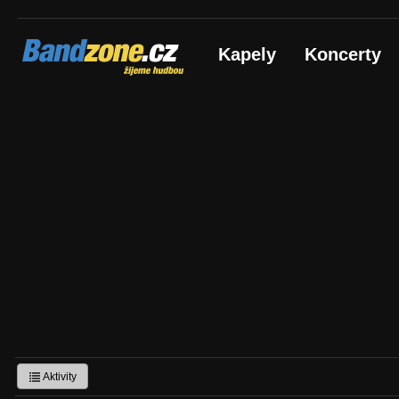
Bandzone.cz
Kapely
Koncerty
žijeme hudbou
Aktivity