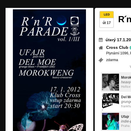
LED
R´n
út 17
úterý 17.1.2
Cross Club
Plynární 1096, 
zdarma
Moro
heavy
Hořice
Del M
grung
Ufajr
indie-
Praha