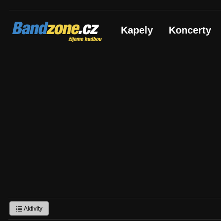
Bandzone.cz
Kapely
Koncerty
žijeme hudbou
Aktivity