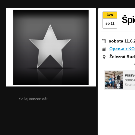
ČVN
Špi
so 11
sobota 11.6.
Open-air KO
Železná Rud
Pissy
punk-
Strako
Sdílej koncert dál: