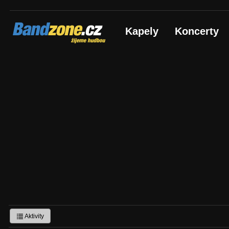
Bandzone.cz
Kapely
Koncerty
žijeme hudbou
Aktivity