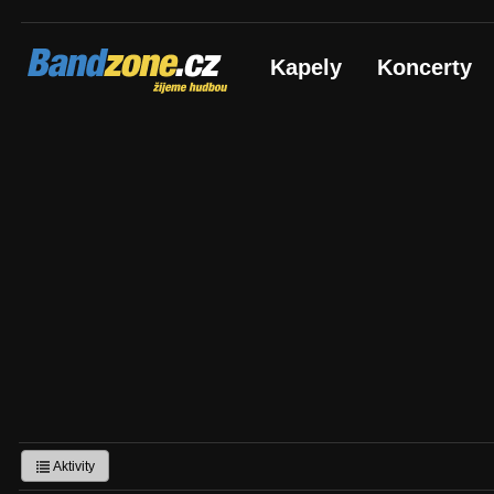
Bandzone.cz
Kapely
Koncerty
žijeme hudbou
Aktivity