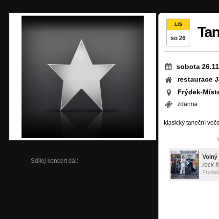
LIS
Tan
so 26
sobota 26.11
restaurace 
Frýdek-Míst
zdarma
klasický taneční več
Volný
Sdílej koncert dál:
rock-f
Frýdek