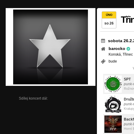
ÚNO
Tři
so 26
sobota 26.2.
barocko
Konská, Třinec
bude
SPT
punk-
Rožno
Sdílej koncert dál:
Druž
punk-
Kralup
Backf
punk-
Horní 