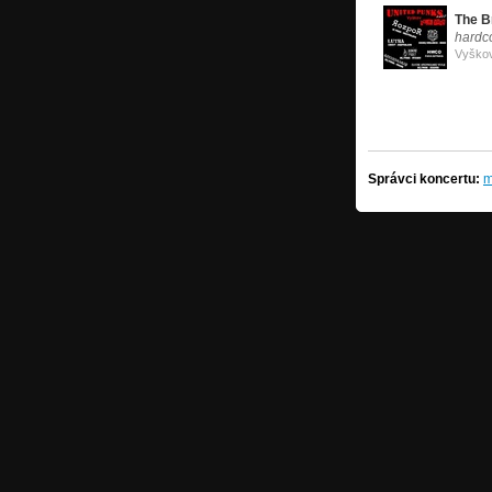
The B
hardc
Vyško
Správci koncertu:
m