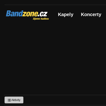
Bandzone.cz
Kapely
Koncerty
žijeme hudbou
Aktivity