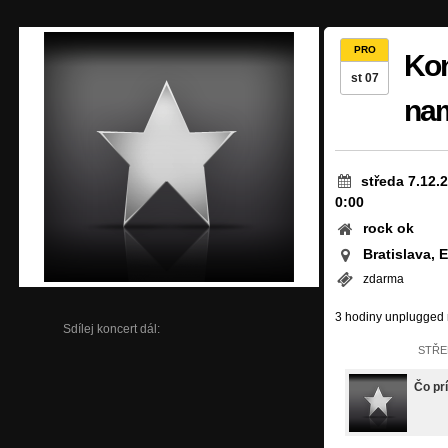
PRO
Kon
st 07
nam
středa 7.12.
0:00
rock ok
Bratislava, 
zdarma
3 hodiny unplugged m
Sdílej koncert dál:
STŘED
Čo pr