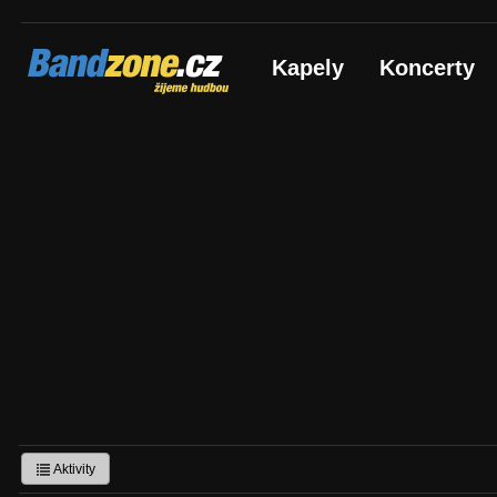
Bandzone.cz
Kapely
Koncerty
žijeme hudbou
Aktivity