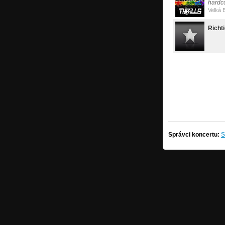
hardc
Velká 
Richt
Správci koncertu:
S