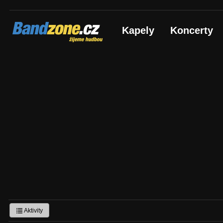
Bandzone.cz
Kapely
Koncerty
žijeme hudbou
Aktivity