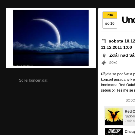
PRO
Und
so 10
sobota 10.12
11.12.2011 1:00
Žďár nad Sá
50kč
Přijďte se podívat a 
koncert pořádaný k 
Sdílej koncert dál:
frontmana Red Outu!!!
sebou :-) Těšíme se
SOBOT
Red O
rock-
Žďár 
Cheap