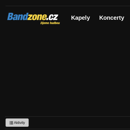
Bandzone.cz
Kapely
Koncerty
žijeme hudbou
Aktivity