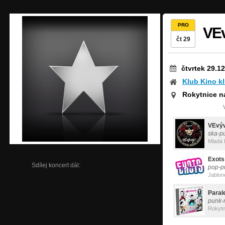
PRO
VEv
čt 29
čtvrtek 29.1
Klub Kino k
Rokytnice n
VEvýv
ska-p
Mladá 
Exots
Sdílej koncert dál:
pop-p
Jablon
Parale
punk-
Rokytn