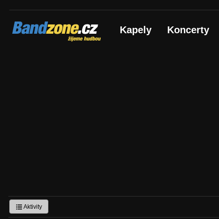
Bandzone.cz
Kapely
Koncerty
žijeme hudbou
Aktivity