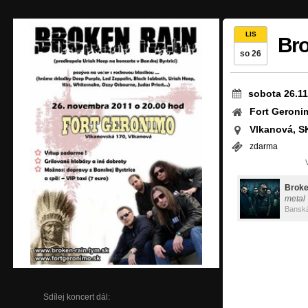
LIS
Bro
so 26
sobota 26.11
Fort Geroni
Vlkanová, S
zdarma
Broke
metal
Banská
Sdílej koncert dál: